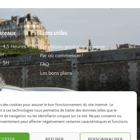
hateaux
Liens utiles
– 4,5 Heures
Conditions générales de vente
5H
Par où commencer?
– 5H
FAQ
Les bons plans
ns des cookies pour assurer le bon fonctionnement du site internet. Le
 à ces technologies nous permettra de traiter des données telles que le
 de navigation ou les identifiants uniques sur ce site. Ne pas consentir ou
onsentement peut affecter négativement certaines caractéristiques et fonctions.
CEPTER
REFUSER
PERSONNALISER