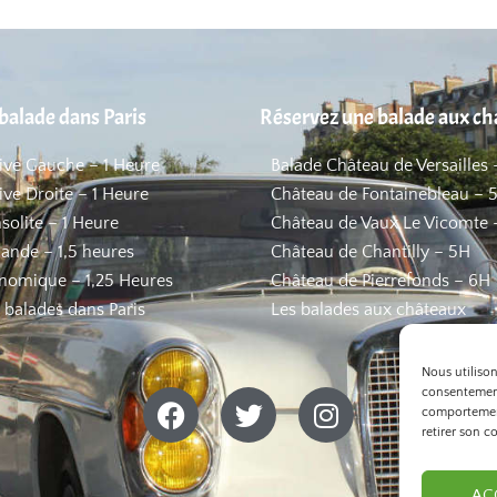
balade dans Paris
Réservez une balade aux c
Rive Gauche – 1 Heure
Balade Château de Versailles 
ive Droite – 1 Heure
Château de Fontainebleau – 
nsolite – 1 Heure
Château de Vaux Le Vicomte 
ande – 1,5 heures
Château de Chantilly – 5H
nomique – 1,25 Heures
Château de Pierrefonds – 6H
s balades dans Paris
Les balades aux châteaux
Nous utiliso
consentement
comportement
retirer son c
AC