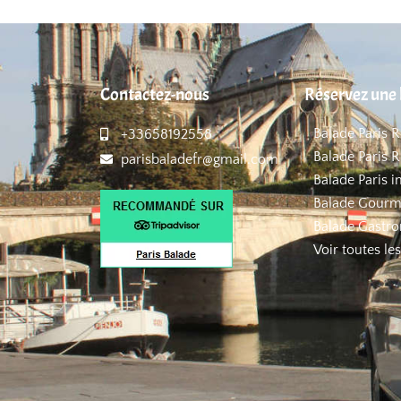
Contactez-nous
Réservez une 
Balade Paris 
+33658192558
Balade Paris R
parisbaladefr@gmail.com
Balade Paris i
Balade Gourm
Balade Gastro
Voir toutes le