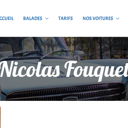
CCUEIL
BALADES
TARIFS
NOS VOITURES
Nicolas Fouque