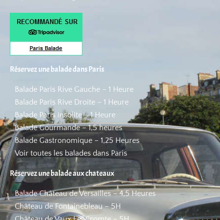
Réservez une balade dans Paris
Balade Paris Rive Gauche – 1 Heure
Balade Paris Rive Droite – 1 Heure
Balade Paris insolite – 1 Heure
Balade Gourmande – 1,5 heures
Balade Gastronomique – 1,25 Heures
Voir toutes les balades dans Paris
Réservez une balade aux chateaux
Balade Château de Versailles – 4,5 Heures
Château de Fontainebleau – 5H
Château de Vaux Le Vicomte – 5H