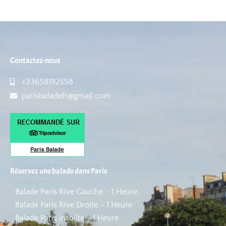
Contactez-nous
+33658192558
parisbaladefr@gmail.com
Réservez une balade dans Paris
Balade Paris Rive Gauche – 1 Heure
Balade Paris Rive Droite – 1 Heure
Balade Paris insolite – 1 Heure