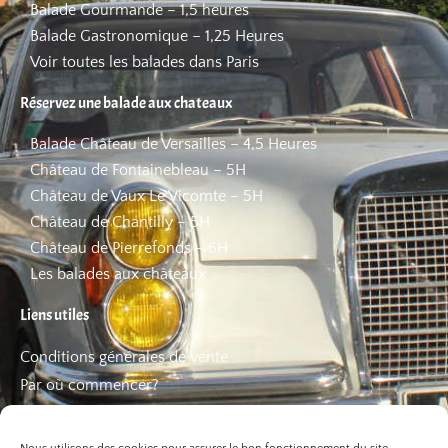
Balade Gourmande – 1,5 heures
Balade Gastronomique – 1,25 Heures
Voir toutes les balades dans Paris
Réservez une balade aux chateaux
Balade Château de Versailles – 4,5 Heures
Château de Fontainebleau – 5H
Château de Vaux Le Vicomte – 5H
Château de Chantilly – 5H
Château de Pierrefonds – 6H
Les balades aux châteaux
Liens utiles
Conditions générales de vente
Par où commencer?
FAQ
Les bons plans