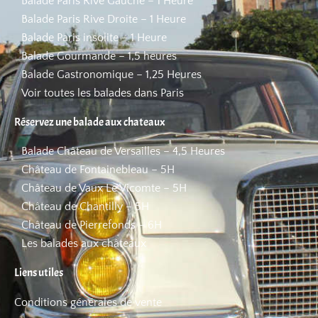
Balade Paris Rive Gauche – 1 Heure
Balade Paris Rive Droite – 1 Heure
Balade Paris insolite – 1 Heure
Balade Gourmande – 1,5 heures
Balade Gastronomique – 1,25 Heures
Voir toutes les balades dans Paris
Réservez une balade aux chateaux
Balade Château de Versailles – 4,5 Heures
Château de Fontainebleau – 5H
Château de Vaux Le Vicomte – 5H
Château de Chantilly – 5H
Château de Pierrefonds – 6H
Les balades aux châteaux
Liens utiles
Conditions générales de vente