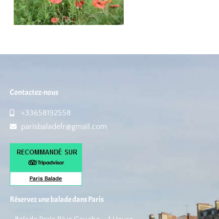
Contactez-nous
+33658192558
parisbaladefr@gmail.com
Réservez une balade dans Paris