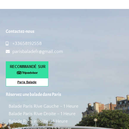
Contactez-nous
+33658192558
parisbaladefr@gmail.com
Réservez une balade dans Paris
Balade Paris Rive Gauche – 1 Heure
Balade Paris Rive Droite – 1 Heure
Balade Paris insolite – 1 Heure
Balade Gourmande – 1,5 heures