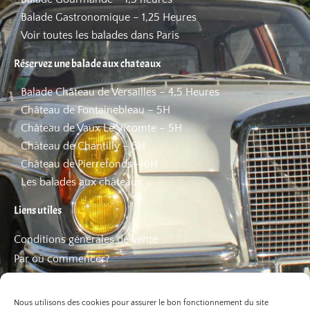
Balade Gastronomique – 1,25 Heures
Voir toutes les balades dans Paris
Réservez une balade aux chateaux
Balade Château de Versailles – 4,5 Heures
Château de Fontainebleau – 5H
Château de Vaux Le Vicomte – 5H
Château de Chantilly – 5H
Château de Pierrefonds – 6H
Les balades aux châteaux
Liens utiles
Conditions générales de vente
Par où commencer?
FAQ
Les bons plans
Nous utilisons des cookies pour assurer le bon fonctionnement du site