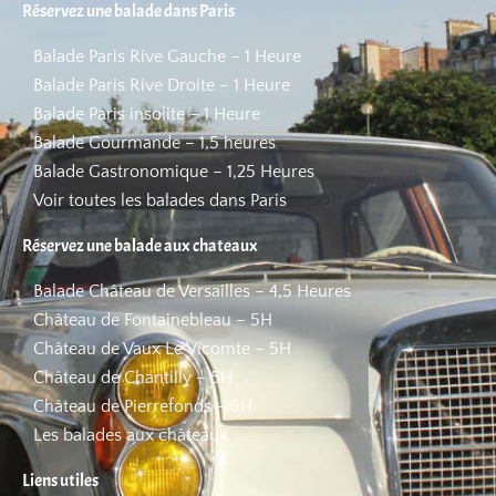
Réservez une balade dans Paris
Balade Paris Rive Gauche – 1 Heure
Balade Paris Rive Droite – 1 Heure
Balade Paris insolite – 1 Heure
Balade Gourmande – 1,5 heures
Balade Gastronomique – 1,25 Heures
Voir toutes les balades dans Paris
Réservez une balade aux chateaux
Balade Château de Versailles – 4,5 Heures
Château de Fontainebleau – 5H
Château de Vaux Le Vicomte – 5H
Château de Chantilly – 5H
Château de Pierrefonds – 6H
Les balades aux châteaux
Liens utiles