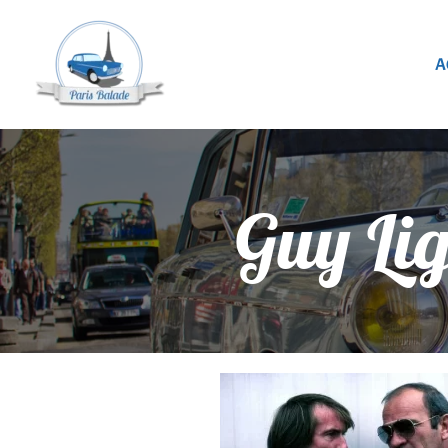
A
Guy Lig