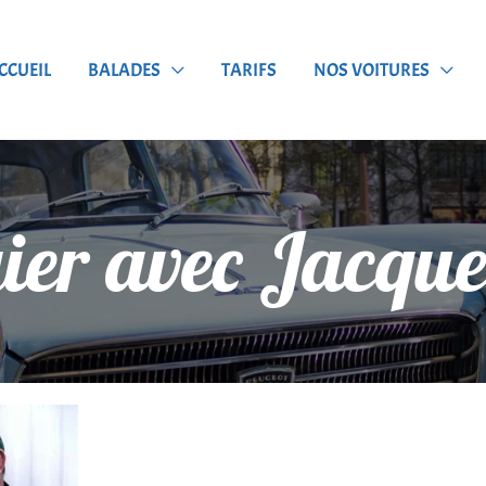
CCUEIL
BALADES
TARIFS
NOS VOITURES
ier avec Jacques