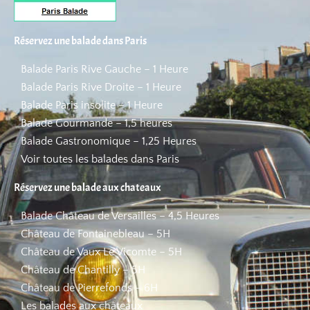
Réservez une balade dans Paris
Balade Paris Rive Gauche – 1 Heure
Balade Paris Rive Droite – 1 Heure
Balade Paris insolite – 1 Heure
Balade Gourmande – 1,5 heures
Balade Gastronomique – 1,25 Heures
Voir toutes les balades dans Paris
Réservez une balade aux chateaux
Balade Château de Versailles – 4,5 Heures
Château de Fontainebleau – 5H
Château de Vaux Le Vicomte – 5H
Château de Chantilly – 5H
Château de Pierrefonds – 6H
Les balades aux châteaux