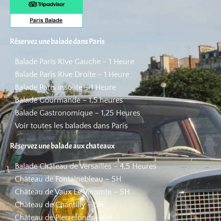
Réservez une balade dans Paris
Balade Paris Rive Gauche – 1 Heure
Balade Paris Rive Droite – 1 Heure
Balade Paris insolite – 1 Heure
Balade Gourmande – 1,5 heures
Balade Gastronomique – 1,25 Heures
Voir toutes les balades dans Paris
Réservez une balade aux chateaux
Balade Château de Versailles – 4,5 Heures
Château de Fontainebleau – 5H
Château de Vaux Le Vicomte – 5H
Château de Chantilly – 5H
Château de Pierrefonds – 6H