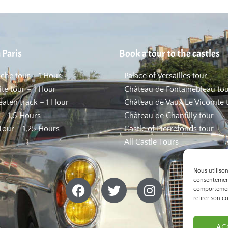
 Paris
Book a tour to the castles
uche tour – 1 Hour
Palace of Versailles tour
ite tour – 1 Hour
Château de Fontainebleau to
beaten track – 1 Hour
Château de Vaux Le Vicomte 
 – 1,5 Hours
Château de Chantilly tour
our – 1,25 Hours
Castle of Pierrefonds tour
All Castle Tours
Nous utiliso
consentement
comportement
retirer son c
AC