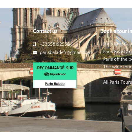
Contact us
Book a tour in
Paris Rive Ga
+33658192558
Paris Rive Dro
parisbaladefr@gmail.com
Paris off the 
The wine tour
Gastronomic T
All Paris Tours