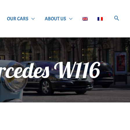
OUR CARS
ABOUT US
rcedes W116