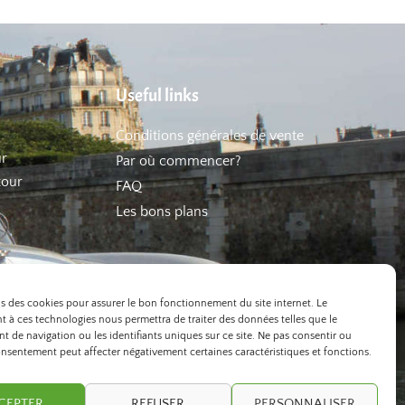
Useful links
Conditions générales de vente
ur
Par où commencer?
tour
FAQ
Les bons plans
ns des cookies pour assurer le bon fonctionnement du site internet. Le
 à ces technologies nous permettra de traiter des données telles que le
 de navigation ou les identifiants uniques sur ce site. Ne pas consentir ou
onsentement peut affecter négativement certaines caractéristiques et fonctions.
CEPTER
REFUSER
PERSONNALISER