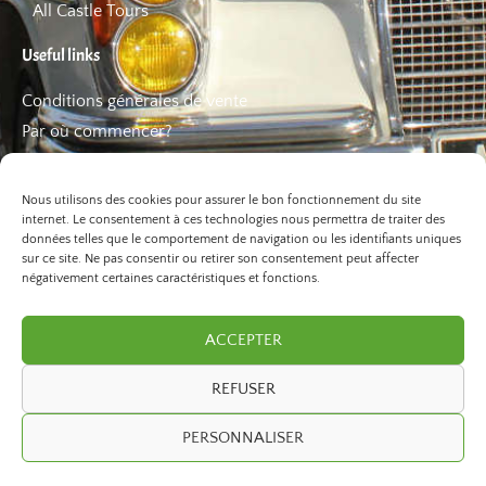
All Castle Tours
Useful links
Conditions générales de vente
Par où commencer?
FAQ
Les bons plans
Nous utilisons des cookies pour assurer le bon fonctionnement du site
internet. Le consentement à ces technologies nous permettra de traiter des
données telles que le comportement de navigation ou les identifiants uniques
sur ce site. Ne pas consentir ou retirer son consentement peut affecter
négativement certaines caractéristiques et fonctions.
ACCEPTER
REFUSER
©2026 Paris Balade. All Rights Reserved.
PERSONNALISER
developed by
ivexto