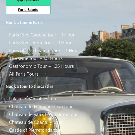
Book a tour in Paris
Paris Rive Gauche tour – 1 Hour
Paris Rive Droite tour – 1 Hour
Paris off the beaten track – 1 Hour
The wine tour – 1,5 Hours
Gastronomic Tour – 1,25 Hours
All Paris Tours
Book a tour to the castles
Palace of Versailles tour
Château de Fontainebleau tour
Château de Vaux Le Vicomte tour
Château de Chantilly tour
Castle of Pierrefonds tour