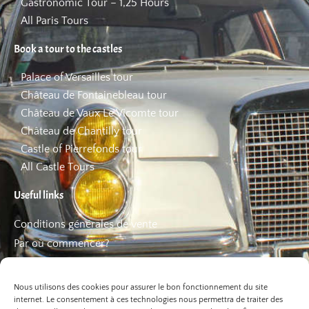
Gastronomic Tour – 1,25 Hours
All Paris Tours
Book a tour to the castles
Palace of Versailles tour
Château de Fontainebleau tour
Château de Vaux Le Vicomte tour
Château de Chantilly tour
Castle of Pierrefonds tour
All Castle Tours
Useful links
Conditions générales de vente
Par où commencer?
FAQ
Les bons plans
Nous utilisons des cookies pour assurer le bon fonctionnement du site
internet. Le consentement à ces technologies nous permettra de traiter des