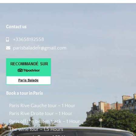
Contact us
+33658192558
parisbaladefr@gmail.com
Book a tour in Paris
Paris Rive Gauche tour – 1 Hour
Paris Rive Droite tour – 1 Hour
Paris off the beaten track – 1 Hour
The wine tour – 1,5 Hours