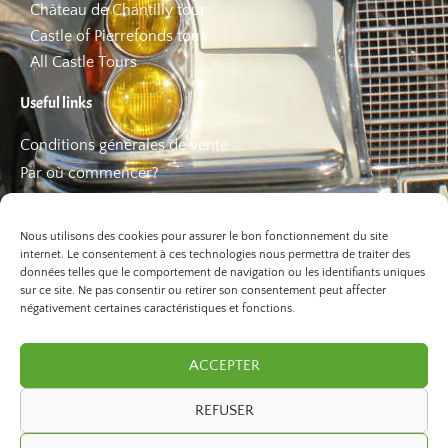
Château de Chantilly tour
Castle of Pierrefonds tour
All Castle Tours
Useful links
Conditions générales de vente
Par où commencer?
FAQ
Les bons plans
Nous utilisons des cookies pour assurer le bon fonctionnement du site
internet. Le consentement à ces technologies nous permettra de traiter des
données telles que le comportement de navigation ou les identifiants uniques
sur ce site. Ne pas consentir ou retirer son consentement peut affecter
négativement certaines caractéristiques et fonctions.
ACCEPTER
REFUSER
©2026 Paris Balade. All Rights Reserved.