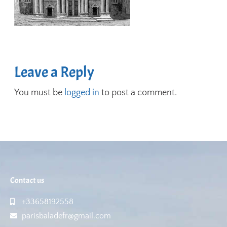
Leave a Reply
You must be
logged in
to post a comment.
Contact us
+33658192558
parisbaladefr@gmail.com