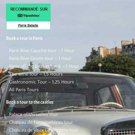
Book a tour in Paris
Paris Rive Gauche tour – 1 Hour
Paris Rive Droite tour – 1 Hour
Paris off the beaten track – 1 Hour
The wine tour – 1,5 Hours
Gastronomic Tour – 1,25 Hours
All Paris Tours
Book a tour to the castles
Palace of Versailles tour
Château de Fontainebleau tour
Château de Vaux Le Vicomte tour