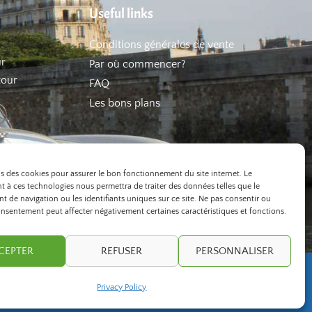
Useful links
Conditions générales de vente
ur
Par où commencer?
tour
FAQ
Les bons plans
ns des cookies pour assurer le bon fonctionnement du site internet. Le
 à ces technologies nous permettra de traiter des données telles que le
 de navigation ou les identifiants uniques sur ce site. Ne pas consentir ou
onsentement peut affecter négativement certaines caractéristiques et fonctions.
CEPTER
REFUSER
PERSONNALISER
developed by
ivexto
Privacy Policy