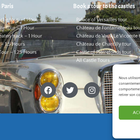
 Paris
Book a tour to the castles
uche tour – 1 Hour
Palace of Versailles tour
ite tour – 1 Hour
Château de Fontainebleau to
beaten track – 1 Hour
Château de Vaux Le Vicomte 
 – 1,5 Hours
Château de Chantilly tour
our – 1,25 Hours
Castle of Pierrefonds tour
All Castle Tours
Nous utiliso
consentement
comportement
retirer son c
AC