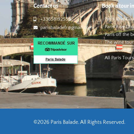
Contact us
Book a tour in
Paris Rive Ga
+33658192558
Paris Rive Dro
parisbaladefr@gmail.com
Paris off the 
The wine tour
Gastronomic T
All Paris Tours
©2026 Paris Balade. All Rights Reserved.