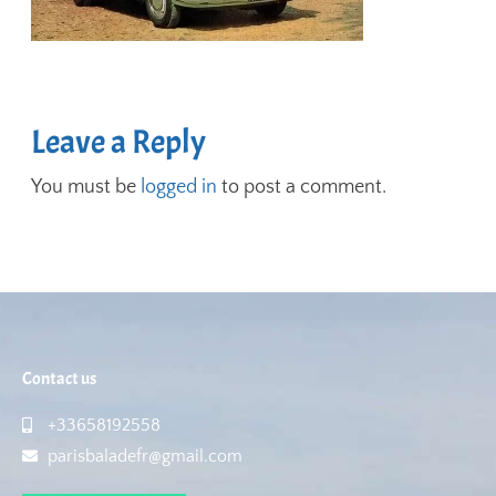
Leave a Reply
You must be
logged in
to post a comment.
Contact us
+33658192558
parisbaladefr@gmail.com