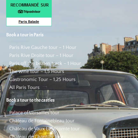
Book a tour in Paris
Paris Rive Gauche tour – 1 Hour
Paris Rive Droite tour – 1 Hour
Paris off the beaten track – 1 Hour
The wine tour – 1,5 Hours
Gastronomic Tour – 1,25 Hours
All Paris Tours
Book a tour to the castles
Palace of Versailles tour
Château de Fontainebleau tour
Château de Vaux Le Vicomte tour
Château de Chantilly tour