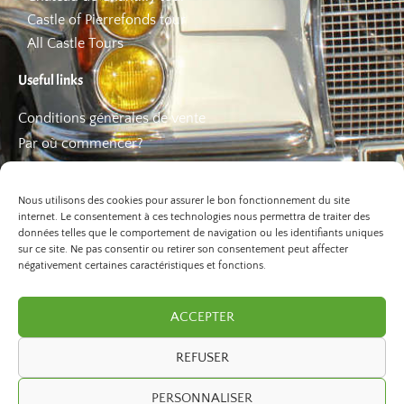
Castle of Pierrefonds tour
All Castle Tours
Useful links
Conditions générales de vente
Par où commencer?
FAQ
Les bons plans
Nous utilisons des cookies pour assurer le bon fonctionnement du site
internet. Le consentement à ces technologies nous permettra de traiter des
données telles que le comportement de navigation ou les identifiants uniques
sur ce site. Ne pas consentir ou retirer son consentement peut affecter
négativement certaines caractéristiques et fonctions.
ACCEPTER
REFUSER
©2026 Paris Balade. All Rights Reserved.
PERSONNALISER