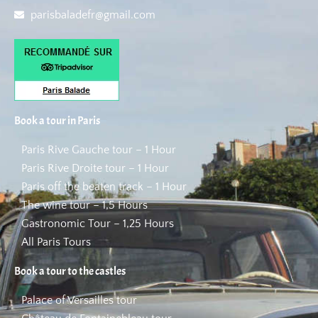
parisbaladefr@gmail.com
Book a tour in Paris
Paris Rive Gauche tour – 1 Hour
Paris Rive Droite tour – 1 Hour
Paris off the beaten track – 1 Hour
The wine tour – 1,5 Hours
Gastronomic Tour – 1,25 Hours
All Paris Tours
Book a tour to the castles
Palace of Versailles tour