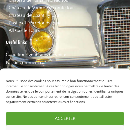
Château de Fontainebleau tour
Château de Vaux Le Vicomte tour
Château de Chantilly tour
Castle of Pierrefonds tour
All Castle Tours
Useful links
Conditions générales de vente
Par où commencer?
FAQ
Les bons plans
Nous utilisons des cookies pour assurer le bon fonctionnement du site
internet. Le consentement à ces technologies nous permettra de traiter des
données telles que le comportement de navigation ou les identifiants uniques
sur ce site. Ne pas consentir ou retirer son consentement peut affecter
négativement certaines caractéristiques et fonctions.
ACCEPTER