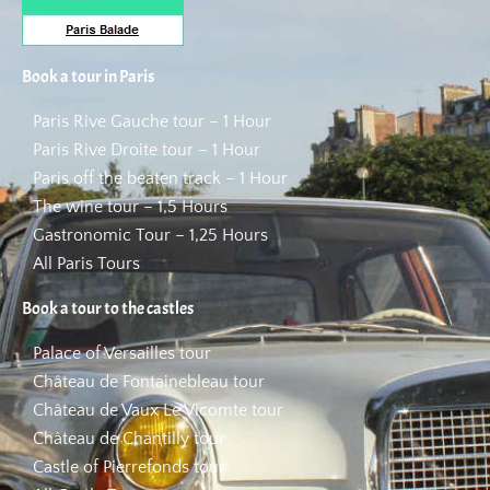
Book a tour in Paris
Paris Rive Gauche tour – 1 Hour
Paris Rive Droite tour – 1 Hour
Paris off the beaten track – 1 Hour
The wine tour – 1,5 Hours
Gastronomic Tour – 1,25 Hours
All Paris Tours
Book a tour to the castles
Palace of Versailles tour
Château de Fontainebleau tour
Château de Vaux Le Vicomte tour
Château de Chantilly tour
Castle of Pierrefonds tour