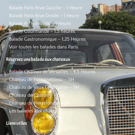
Balade Paris Rive Gauche – 1 Heure
Balade Paris Rive Droite – 1 Heure
Balade Paris insolite – 1 Heure
Balade Gourmande – 1,5 heures
Balade Gastronomique – 1,25 Heures
Voir toutes les balades dans Paris
Réservez une balade aux chateaux
Balade Château de Versailles – 4,5 Heures
Château de Fontainebleau – 5H
Château de Vaux Le Vicomte – 5H
Château de Chantilly – 5H
Château de Pierrefonds – 6H
Les balades aux châteaux
Liens utiles