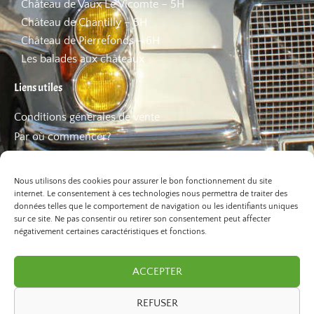
Château de Vaux Le Vicomte – 5H
Château de Chantilly – 5H
Château de Pierrefonds – 6H
Les balades aux châteaux
Liens utiles
Conditions générales de vente
Par où commencer?
FAQ
Les bons plans
Nous utilisons des cookies pour assurer le bon fonctionnement du site
internet. Le consentement à ces technologies nous permettra de traiter des
données telles que le comportement de navigation ou les identifiants uniques
sur ce site. Ne pas consentir ou retirer son consentement peut affecter
négativement certaines caractéristiques et fonctions.
ACCEPTER
REFUSER