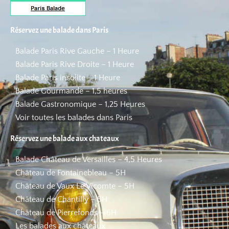
Réservez une balade dans Paris
Balade Paris Rive Gauche – 1 Heure
Balade Paris Rive Droite – 1 Heure
Balade Paris insolite – 1 Heure
Balade Gourmande – 1,5 heures
Balade Gastronomique – 1,25 Heures
Voir toutes les balades dans Paris
Réservez une balade aux chateaux
Balade Château de Versailles – 4,5 Heures
Château de Fontainebleau – 5H
Château de Vaux Le Vicomte – 5H
Château de Chantilly – 5H
Château de Pierrefonds – 6H
Les balades aux châteaux