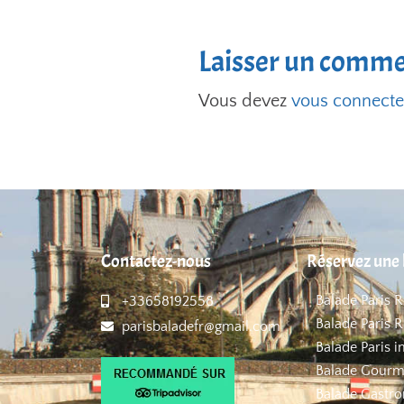
Laisser un comme
Vous devez
vous connecte
Contactez-nous
Réservez une 
Balade Paris 
+33658192558
Balade Paris R
parisbaladefr@gmail.com
Balade Paris i
Balade Gourm
Balade Gastro