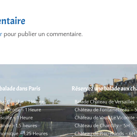
ntaire
r
pour publier un commentaire.
balade dans Paris
Réservez une balade aux c
Rive Gauche – 1 Heure
Balade Château de Versailles 
ive Droite – 1 Heure
Château de Fontainebleau – 
nsolite – 1 Heure
Château de Vaux Le Vicomte 
ande – 1,5 heures
Château de Chantilly – 5H
nomique – 1,25 Heures
Château de Pierrefonds – 6H