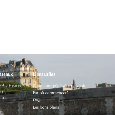
hateaux
Liens utiles
– 4,5 Heures
Conditions générales de vente
5H
Par où commencer?
– 5H
FAQ
Les bons plans