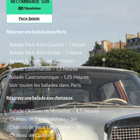
Réservez une balade dans Paris
Balade Paris Rive Gauche – 1 Heure
Balade Paris Rive Droite – 1 Heure
Balade Paris insolite – 1 Heure
Balade Gourmande – 1,5 heures
Balade Gastronomique – 1,25 Heures
Voir toutes les balades dans Paris
Réservez une balade aux chateaux
Balade Château de Versailles – 4,5 Heures
Château de Fontainebleau – 5H
Château de Vaux Le Vicomte – 5H
Château de Chantilly – 5H