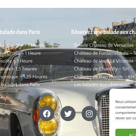
balade dans Paris
Réservez une balade aux c
Rive Gauche – 1 Heure
Balade Château de Versailles 
ive Droite – 1 Heure
Château de Fontainebleau – 
nsolite – 1 Heure
Château de Vaux Le Vicomte 
ande – 1,5 heures
Château de Chantilly – 5H
nomique – 1,25 Heures
Château de Pierrefonds – 6H
s balades dans Paris
Les balades aux châteaux
Nous utiliso
consentement
comportement
retirer son c
AC