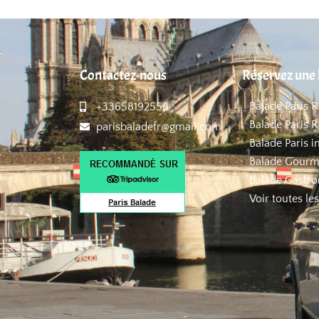
Contactez-nous
Réservez une 
Balade Paris 
+33658192558
Balade Paris R
parisbaladefr@gmail.com
Balade Paris i
Balade Gourm
Balade Gastro
Voir toutes le