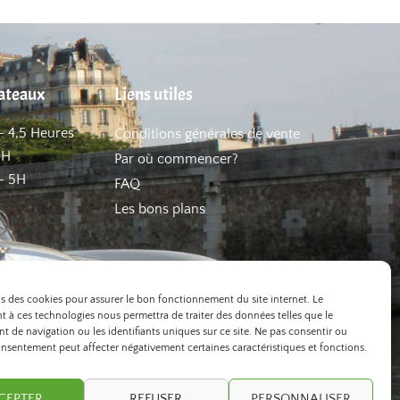
hateaux
Liens utiles
– 4,5 Heures
Conditions générales de vente
5H
Par où commencer?
– 5H
FAQ
Les bons plans
ns des cookies pour assurer le bon fonctionnement du site internet. Le
 à ces technologies nous permettra de traiter des données telles que le
 de navigation ou les identifiants uniques sur ce site. Ne pas consentir ou
onsentement peut affecter négativement certaines caractéristiques et fonctions.
CEPTER
REFUSER
PERSONNALISER