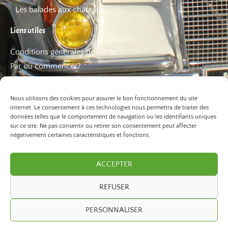
Les balades aux châteaux
Liens utiles
Conditions générales de vente
Par où commencer?
FAQ
Les bons plans
Nous utilisons des cookies pour assurer le bon fonctionnement du site
internet. Le consentement à ces technologies nous permettra de traiter des
données telles que le comportement de navigation ou les identifiants uniques
sur ce site. Ne pas consentir ou retirer son consentement peut affecter
négativement certaines caractéristiques et fonctions.
ACCEPTER
REFUSER
©2026 Paris Balade. Tous droits réservé.
PERSONNALISER
developed by
ivexto