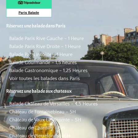
Réservez une balade dans Paris
Balade Paris Rive Gauche – 1 Heure
Balade Paris Rive Droite – 1 Heure
Balade Paris insolite – 1 Heure
Balade Gourmande – 1,5 heures
Balade Gastronomique – 1,25 Heures
Voir toutes les balades dans Paris
Réservez une balade aux chateaux
Balade Château de Versailles – 4,5 Heures
Château de Fontainebleau – 5H
Château de Vaux Le Vicomte – 5H
Château de Chantilly – 5H
Château de Pierrefonds – 6H