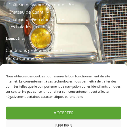
Château de Vaux Le Vicomte – 5H
Château de Chantilly – 5H
Château de Pierrefonds – 6H
Les balades aux châteaux
Liens utiles
Conditions générales de vente
Par où commencer?
FAQ
Les bons plans
Nous utilisons des cookies pour assurer le bon fonctionnement du site
internet. Le consentement à ces technologies nous permettra de traiter des
données telles que le comportement de navigation ou les identifiants uniques
sur ce site. Ne pas consentir ou retirer son consentement peut affecter
négativement certaines caractéristiques et fonctions.
ACCEPTER
REFUSER