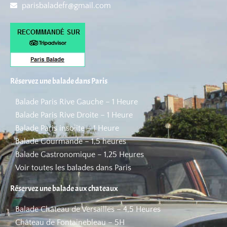
parisbaladefr@gmail.com
Réservez une balade dans Paris
Balade Paris Rive Gauche – 1 Heure
Balade Paris Rive Droite – 1 Heure
Balade Paris insolite – 1 Heure
Balade Gourmande – 1,5 heures
Balade Gastronomique – 1,25 Heures
Voir toutes les balades dans Paris
Réservez une balade aux chateaux
Balade Château de Versailles – 4,5 Heures
Château de Fontainebleau – 5H