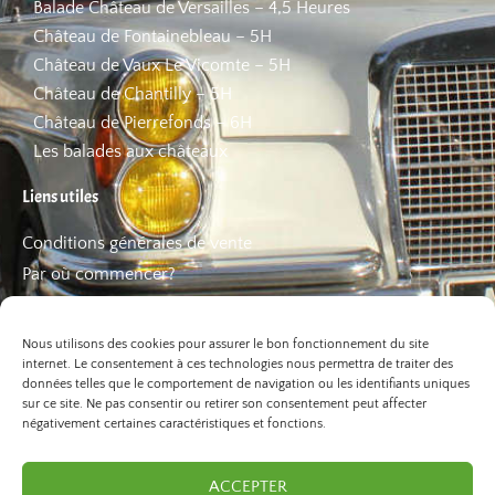
Balade Château de Versailles – 4,5 Heures
Château de Fontainebleau – 5H
Château de Vaux Le Vicomte – 5H
Château de Chantilly – 5H
Château de Pierrefonds – 6H
Les balades aux châteaux
Liens utiles
Conditions générales de vente
Par où commencer?
FAQ
Les bons plans
Nous utilisons des cookies pour assurer le bon fonctionnement du site
internet. Le consentement à ces technologies nous permettra de traiter des
données telles que le comportement de navigation ou les identifiants uniques
sur ce site. Ne pas consentir ou retirer son consentement peut affecter
négativement certaines caractéristiques et fonctions.
ACCEPTER