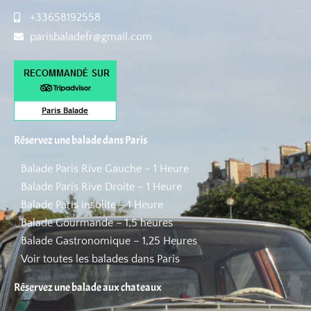
+33658192558
parisbaladefr@gmail.com
Réservez une balade dans Paris
Balade Paris Rive Gauche – 1 Heure
Balade Paris Rive Droite – 1 Heure
Balade Paris insolite – 1 Heure
Balade Gourmande – 1,5 heures
Balade Gastronomique – 1,25 Heures
Voir toutes les balades dans Paris
Réservez une balade aux chateaux