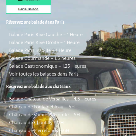
Réservez une balade dans Paris
Balade Paris Rive Gauche – 1 Heure
Balade Paris Rive Droite – 1 Heure
Balade Paris insolite – 1 Heure
Balade Gourmande – 1,5 heures
Balade Gastronomique – 1,25 Heures
Voir toutes les balades dans Paris
Réservez une balade aux chateaux
Balade Château de Versailles – 4,5 Heures
Château de Fontainebleau – 5H
Château de Vaux Le Vicomte – 5H
Château de Chantilly – 5H
Château de Pierrefonds – 6H