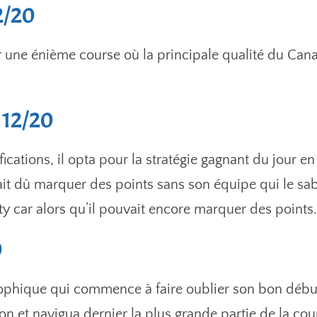
12/20
une énième course où la principale qualité du Canad
 12/20
ications, il opta pour la stratégie gagnant du jour en 
rait dû marquer des points sans son équipe qui le s
fety car alors qu’il pouvait encore marquer des point
0
ophique qui commence à faire oublier son bon début 
on et navigua dernier la plus grande partie de la cou