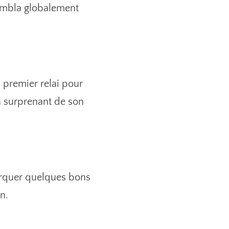
sembla globalement
 premier relai pour
on surprenant de son
rquer quelques bons
n.