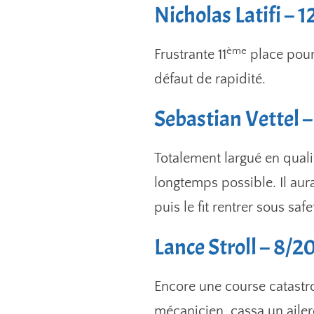
Nicholas Latifi – 
ème
Frustrante 11
place pour 
défaut de rapidité.
Sebastian Vettel –
Totalement largué en qualif
longtemps possible. Il au
puis le fit rentrer sous sa
Lance Stroll – 8/2
Encore une course catastr
mécanicien, cassa un ailer