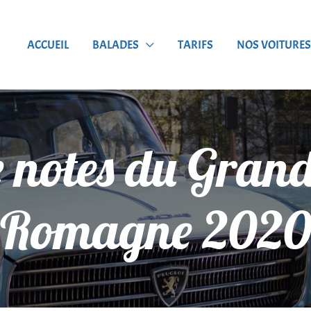
ACCUEIL
BALADES
TARIFS
NOS VOITURES
e notes du Grand
Romagne 202