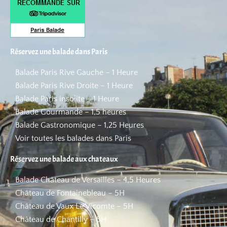
Réservez une balade dans Paris
Balade Paris Rive Gauche – 1 Heure
Balade Paris Rive Droite – 1 Heure
Balade Paris insolite – 1 Heure
Balade Gourmande – 1,5 heures
Balade Gastronomique – 1,25 Heures
Voir toutes les balades dans Paris
Réservez une balade aux chateaux
Balade Château de Versailles – 4,5 Heures
Château de Fontainebleau – 5H
Château de Vaux Le Vicomte – 5H
Château de Chantilly – 5H