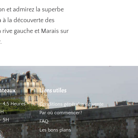
ion et admirez la superbe
 à la découverte des
la rive gauche et Marais sur
.
hateaux
Liens utiles
– 4,5 Heures
Conditions générales de vente
5H
Par où commencer?
– 5H
FAQ
Les bons plans