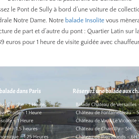
ssez le Pont de Sully à bord d’une voiture de collect
hédrale Notre Dame. Notre
balade Insolite
vous mènera
ecture de part et d’autre du pont : Quartier Latin sur 
 89 euros pour 1 heure de visite guidée avec chauffeur
balade dans Paris
Réservez une balade aux c
Rive Gauche – 1 Heure
Balade Château de Versailles 
ive Droite – 1 Heure
Château de Fontainebleau – 
nsolite – 1 Heure
Château de Vaux Le Vicomte 
ande – 1,5 heures
Château de Chantilly – 5H
nomique – 1,25 Heures
Château de Pierrefonds – 6H