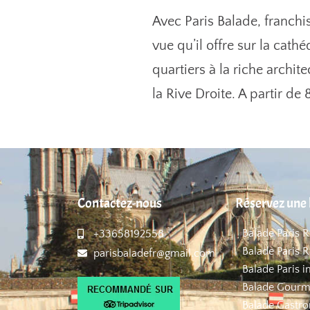
Avec Paris Balade, franchi
vue qu’il offre sur la cat
quartiers à la riche archit
la Rive Droite. A partir de
Contactez-nous
Réservez une 
Balade Paris 
+33658192558
Balade Paris R
parisbaladefr@gmail.com
Balade Paris i
Balade Gourm
Balade Gastro