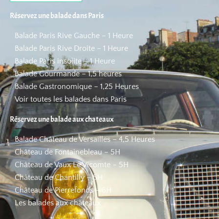
Réservez une balade dans Paris
Balade Paris Rive Gauche – 1 Heure
Balade Paris Rive Droite – 1 Heure
Balade Paris insolite – 1 Heure
Balade Gourmande – 1,5 heures
Balade Gastronomique – 1,25 Heures
Voir toutes les balades dans Paris
Réservez une balade aux chateaux
Balade Château de Versailles – 4,5 Heures
Château de Fontainebleau – 5H
Château de Vaux Le Vicomte – 5H
Château de Chantilly – 5H
Château de Pierrefonds – 6H
Les balades aux châteaux