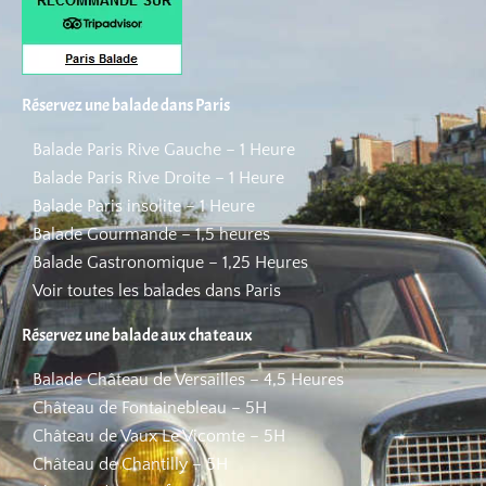
Réservez une balade dans Paris
Balade Paris Rive Gauche – 1 Heure
Balade Paris Rive Droite – 1 Heure
Balade Paris insolite – 1 Heure
Balade Gourmande – 1,5 heures
Balade Gastronomique – 1,25 Heures
Voir toutes les balades dans Paris
Réservez une balade aux chateaux
Balade Château de Versailles – 4,5 Heures
Château de Fontainebleau – 5H
Château de Vaux Le Vicomte – 5H
Château de Chantilly – 5H