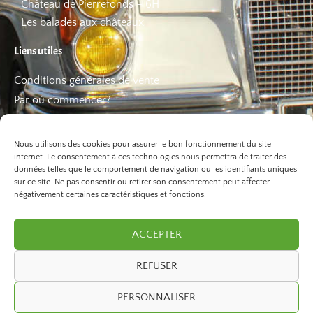
Château de Pierrefonds – 6H
Les balades aux châteaux
Liens utiles
Conditions générales de vente
Par où commencer?
FAQ
Les bons plans
Nous utilisons des cookies pour assurer le bon fonctionnement du site
internet. Le consentement à ces technologies nous permettra de traiter des
données telles que le comportement de navigation ou les identifiants uniques
sur ce site. Ne pas consentir ou retirer son consentement peut affecter
négativement certaines caractéristiques et fonctions.
ACCEPTER
REFUSER
©2026 Paris Balade. Tous droits réservé.
PERSONNALISER