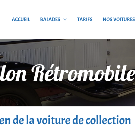
ACCUEIL
BALADES
TARIFS
NOS VOITURES
lon Rétromobil
en de la voiture de collection