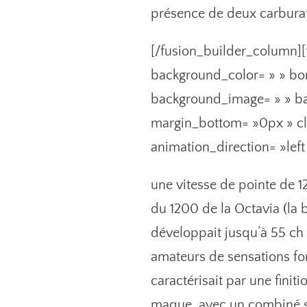
présence de deux carburat
[/fusion_builder_column][
background_color= » » bor
background_image= » » ba
margin_bottom= »0px » cla
animation_direction= »lef
une vitesse de pointe de 12
du 1200 de la Octavia (la
développait jusqu’à 55 ch
amateurs de sensations fort
caractérisait par une finit
maque, avec un combiné se