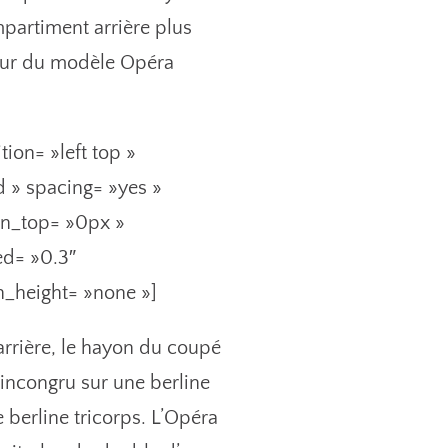
partiment arrière plus
ueur du modèle Opéra
ion= »left top »
d » spacing= »yes »
in_top= »0px »
ed= »0.3″
n_height= »none »]
’arrière, le hayon du coupé
s incongru sur une berline
 berline tricorps. L’Opéra