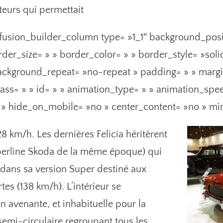
eurs qui permettait
fusion_builder_column type= »1_1″ background_posit
der_size= » » border_color= » » border_style= »soli
ckground_repeat= »no-repeat » padding= » » marg
ss= » » id= » » animation_type= » » animation_spe
t » hide_on_mobile= »no » center_content= »no » mi
8 km/h. Les dernières Felicia héritèrent
 berline Skoda de la même époque) qui
 dans sa version Super destiné aux
es (138 km/h). L’intérieur se
ion avenante, et inhabituelle pour la
mi-circulaire regroupant tous les