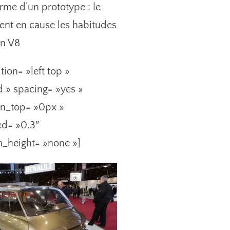
orme d’un prototype : le
ment en cause les habitudes
un V8
ion= »left top »
d » spacing= »yes »
in_top= »0px »
ed= »0.3″
n_height= »none »]