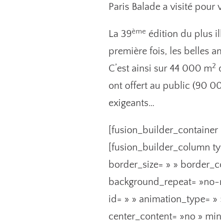
Paris Balade a visité pour
ème
La 39
édition du plus il
première fois, les belles a
2
C’est ainsi sur 44 000 m
q
ont offert au public (90 0
exigeants…
[fusion_builder_container
[fusion_builder_column ty
border_size= » » border_c
background_repeat= »no-r
id= » » animation_type= »
center_content= »no » min