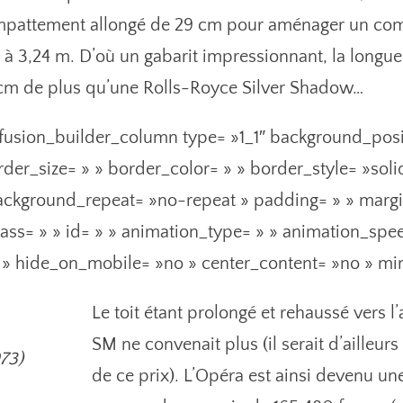
empattement allongé de 29 cm pour aménager un com
ra à 3,24 m. D’où un gabarit impressionnant, la long
0 cm de plus qu’une Rolls-Royce Silver Shadow…
fusion_builder_column type= »1_1″ background_posit
der_size= » » border_color= » » border_style= »soli
ckground_repeat= »no-repeat » padding= » » marg
ss= » » id= » » animation_type= » » animation_spe
t » hide_on_mobile= »no » center_content= »no » mi
Le toit étant prolongé et rehaussé vers l
SM ne convenait plus (il serait d’ailleur
73)
de ce prix). L’Opéra est ainsi devenu une