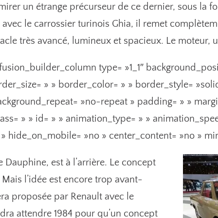
dmirer un étrange précurseur de ce dernier, sous la f
 avec le carrossier turinois Ghia, il remet complète
acle très avancé, lumineux et spacieux. Le moteur, 
fusion_builder_column type= »1_1″ background_posit
der_size= » » border_color= » » border_style= »soli
ckground_repeat= »no-repeat » padding= » » marg
ss= » » id= » » animation_type= » » animation_spe
t » hide_on_mobile= »no » center_content= »no » mi
Dauphine, est à l’arrière. Le concept
 Mais l’idée est encore trop avant-
sera proposée par Renault avec le
audra attendre 1984 pour qu’un concept