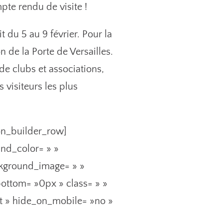
pte rendu de visite !
t du 5 au 9 février. Pour la
n de la Porte de Versailles.
e clubs et associations,
 visiteurs les plus
ion_builder_row]
und_color= » »
ackground_image= » »
ottom= »0px » class= » »
ft » hide_on_mobile= »no »