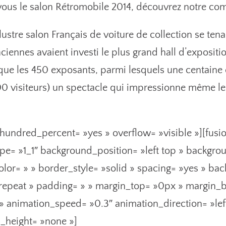
 vous le salon Rétromobile 2014, découvrez notre com
lustre salon Français de voiture de collection se tenai
nciennes avaient investi le plus grand hall d’expositio
ue les 450 exposants, parmi lesquels une centaine d
00 visiteurs) un spectacle qui impressionne même les
 hundred_percent= »yes » overflow= »visible »][fus
pe= »1_1″ background_position= »left top » backgro
olor= » » border_style= »solid » spacing= »yes » b
epeat » padding= » » margin_top= »0px » margin_b
 » animation_speed= »0.3″ animation_direction= »le
_height= »none »]