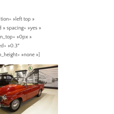
ion= »left top »
d » spacing= »yes »
in_top= »0px »
ed= »0.3″
n_height= »none »]