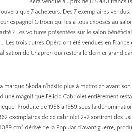
sera vendue au prix de 165 480 francs (
rouvera que 7 acheteurs. Des 7 exemplaires vendus, 
ur espagnol Citroën qui les a tous exposés au salon
arité ? Les voitures présentées sur le salon bénéficiaie
)… Les trois autres Opéra ont été vendues en France e
alisation de Chapron qui restera le dernier grand car
a marque Skoda n’hésite plus à mettre en avant son 
nd une magnifique Felicia Cabriolet entièrement restau
hèque. Produite de 1958 à 1959 sous la dénomination
 862 exemplaires de ce cabriolet 2+2 sortirent des us
3
 1089 cm
dérivé de la Popular d’avant guerre, produ