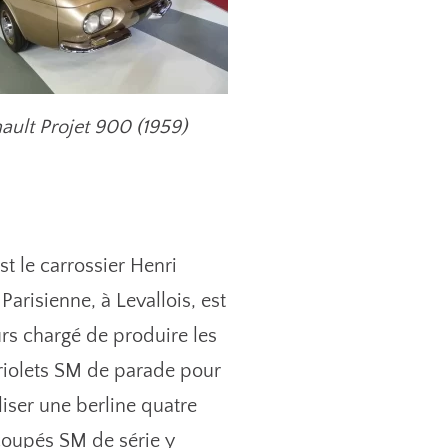
ault Projet 900 (1959)
t le carrossier Henri
arisienne, à Levallois, est
urs chargé de produire les
briolets SM de parade pour
liser une berline quatre
 coupés SM de série y