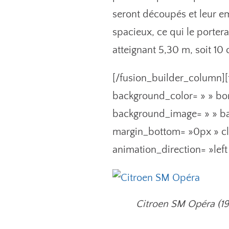
seront découpés et leur 
spacieux, ce qui le porte
atteignant 5,30 m, soit 1
[/fusion_builder_column][
background_color= » » bor
background_image= » » ba
margin_bottom= »0px » cla
animation_direction= »lef
Citroen SM Opéra (19