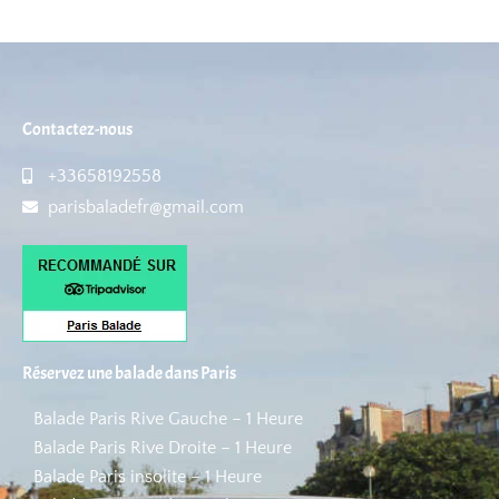
Contactez-nous
+33658192558
parisbaladefr@gmail.com
Réservez une balade dans Paris
Balade Paris Rive Gauche – 1 Heure
Balade Paris Rive Droite – 1 Heure
Balade Paris insolite – 1 Heure