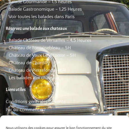
Balade Gourmande – 1,5 heures
Balade Gastronomique – 1,25 Heures
Voir toutes les balades dans Paris
Réservez une balade aux chateaux
Balade Château de Versailles – 4,5 Heures
Château de Fontainebleau – 5H
Château de Vaux Le Vicomte – 5H
Château de Chantilly – 5H
Château de Pierrefonds – 6H
Les balades aux châteaux
Liens utiles
Conditions générales de vente
Par où commencer?
FAQ
Les bons plans
Nous utilisons des cookies pour assurer le bon fonctionnement du site