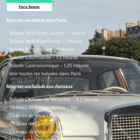
Réservez une balade dans Paris
Balade Paris Rive Gauche – 1 Heure
Balade Paris Rive Droite – 1 Heure
Balade Paris insolite – 1 Heure
Balade Gourmande – 1,5 heures
Balade Gastronomique – 1,25 Heures
Voir toutes les balades dans Paris
Réservez une balade aux chateaux
Balade Château de Versailles – 4,5 Heures
Château de Fontainebleau – 5H
Château de Vaux Le Vicomte – 5H
Château de Chantilly – 5H
Château de Pierrefonds – 6H