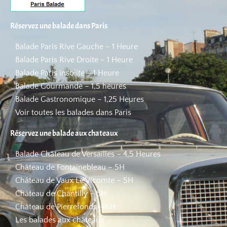
Réservez une balade dans Paris
Balade Paris Rive Gauche – 1 Heure
Balade Paris Rive Droite – 1 Heure
Balade Paris insolite – 1 Heure
Balade Gourmande – 1,5 heures
Balade Gastronomique – 1,25 Heures
Voir toutes les balades dans Paris
Réservez une balade aux chateaux
Balade Château de Versailles – 4,5 Heures
Château de Fontainebleau – 5H
Château de Vaux Le Vicomte – 5H
Château de Chantilly – 5H
Château de Pierrefonds – 6H
Les balades aux châteaux