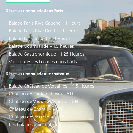
Réservez une balade dans Paris
Balade Paris Rive Gauche – 1 Heure
Balade Paris Rive Droite – 1 Heure
Balade Paris insolite – 1 Heure
Balade Gourmande – 1,5 heures
Balade Gastronomique – 1,25 Heures
Voir toutes les balades dans Paris
Réservez une balade aux chateaux
Balade Château de Versailles – 4,5 Heures
Château de Fontainebleau – 5H
Château de Vaux Le Vicomte – 5H
Château de Chantilly – 5H
Château de Pierrefonds – 6H
Les balades aux châteaux