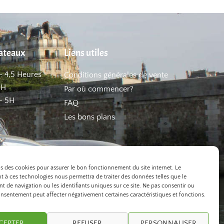
hateaux
Liens utiles
– 4,5 Heures
Conditions générales de vente
5H
Par où commencer?
– 5H
FAQ
Les bons plans
ns des cookies pour assurer le bon fonctionnement du site internet. Le
 à ces technologies nous permettra de traiter des données telles que le
 de navigation ou les identifiants uniques sur ce site. Ne pas consentir ou
onsentement peut affecter négativement certaines caractéristiques et fonctions.
CEPTER
REFUSER
PERSONNALISER