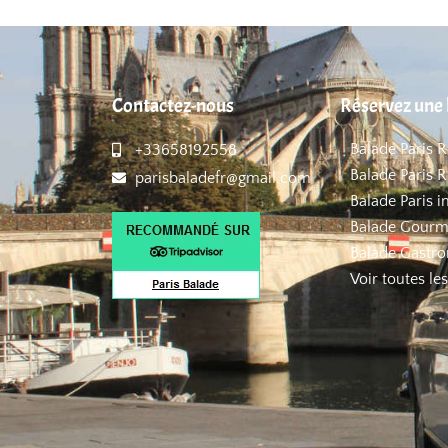
Contactez-nous
Réservez une 
Balade Paris 
+33658192558
Balade Paris R
parisbaladefr@gmail.com
Balade Paris i
Balade Gourm
Balade Gastro
Voir toutes le