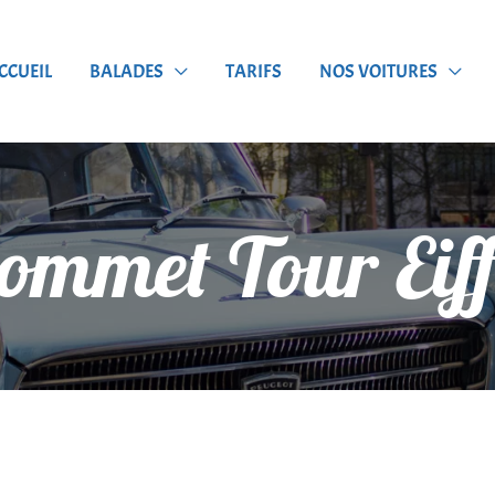
CCUEIL
BALADES
TARIFS
NOS VOITURES
ommet Tour Eiff