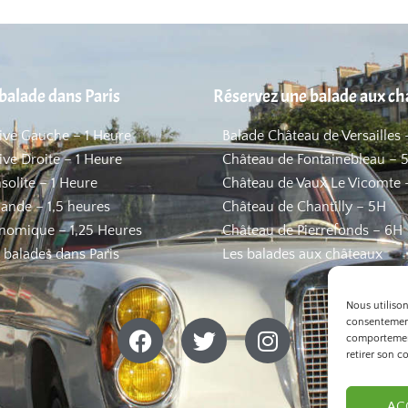
balade dans Paris
Réservez une balade aux c
Rive Gauche – 1 Heure
Balade Château de Versailles 
ive Droite – 1 Heure
Château de Fontainebleau – 
nsolite – 1 Heure
Château de Vaux Le Vicomte 
ande – 1,5 heures
Château de Chantilly – 5H
nomique – 1,25 Heures
Château de Pierrefonds – 6H
s balades dans Paris
Les balades aux châteaux
Nous utiliso
consentement
comportement
retirer son c
AC