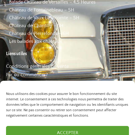
Balade Château de Versailles – 4,5 Heures
Château de Fontainebleau – 5H
Château de Vaux Le Vicomte – 5H
Château de Chantilly – 5H
Château de Pierrefonds – 6H
Les balades aux châteaux
Liens utiles
Conditions générales de vente
Par où commencer?
FAQ
Les bons plans
Nous utilisons des cookies pour assurer le bon fonctionnement du site
internet. Le consentement à ces technologies nous permettra de traiter des
données telles que le comportement de navigation ou les identifiants uniques
sur ce site. Ne pas consentir ou retirer son consentement peut affecter
négativement certaines caractéristiques et fonctions.
ACCEPTER