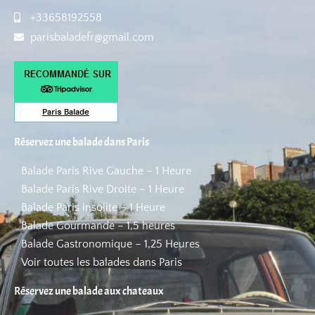
+33658192558
parisbaladefr@gmail.com
Réservez une balade dans Paris
Balade Paris Rive Gauche – 1 Heure
Balade Paris Rive Droite – 1 Heure
Balade Paris insolite – 1 Heure
Balade Gourmande – 1,5 heures
Balade Gastronomique – 1,25 Heures
Voir toutes les balades dans Paris
Réservez une balade aux chateaux