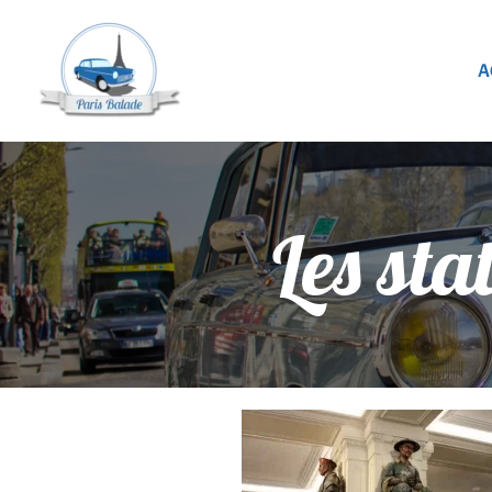
A
Les sta