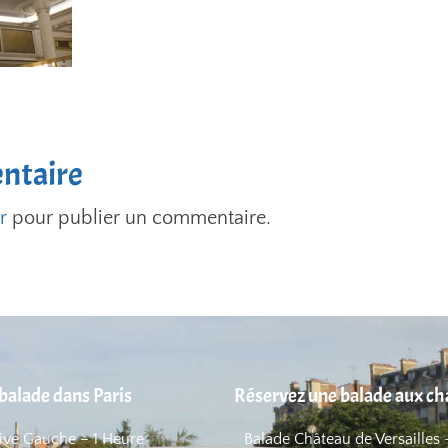
ntaire
r
pour publier un commentaire.
balade dans Paris
Réservez une balade aux c
Rive Gauche – 1 Heure
Balade Château de Versailles 