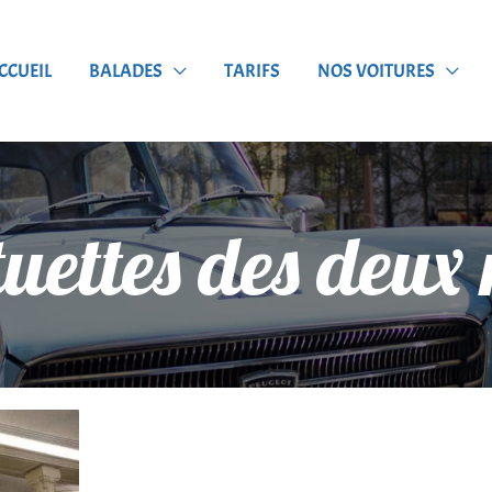
CCUEIL
BALADES
TARIFS
NOS VOITURES
tuettes des deu