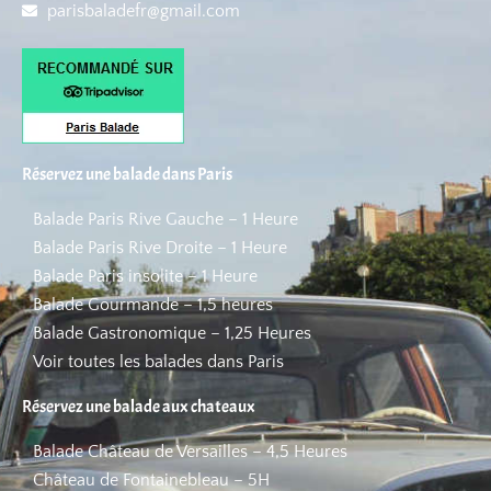
parisbaladefr@gmail.com
Réservez une balade dans Paris
Balade Paris Rive Gauche – 1 Heure
Balade Paris Rive Droite – 1 Heure
Balade Paris insolite – 1 Heure
Balade Gourmande – 1,5 heures
Balade Gastronomique – 1,25 Heures
Voir toutes les balades dans Paris
Réservez une balade aux chateaux
Balade Château de Versailles – 4,5 Heures
Château de Fontainebleau – 5H