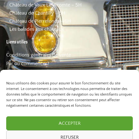
Château de Vaux Le Vicomte – 5H
Château de Chantilly – 5H
Château de Pierrefonds – 6H
Les balades aux châteaux
Liens utiles
Conditions générales de vente
Par où commencer?
FAQ
Les bons plans
Nous utilisons des cookies pour assurer le bon fonctionnement du site
internet. Le consentement à ces technologies nous permettra de traiter des
données telles que le comportement de navigation ou les identifiants uniques
sur ce site. Ne pas consentir ou retirer son consentement peut affecter
négativement certaines caractéristiques et fonctions.
ACCEPTER
REFUSER