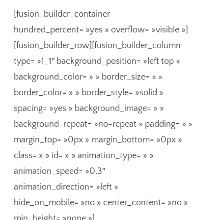
[fusion_builder_container
hundred_percent= »yes » overflow= »visible »]
[fusion_builder_row][fusion_builder_column
type= »1_1″ background_position= »left top »
background_color= » » border_size= » »
border_color= » » border_style= »solid »
spacing= »yes » background_image= » »
background_repeat= »no-repeat » padding= » »
margin_top= »0px » margin_bottom= »0px »
class= » » id= » » animation_type= » »
animation_speed= »0.3″
animation_direction= »left »
hide_on_mobile= »no » center_content= »no »
min_height= »none »]