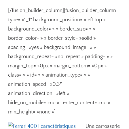
[/fusion_builder_column][fusion_builder_column
type= »1_1″ background_position= »left top »
background_color= » » border_size= » »
border_color= » » border_style= »solid »
spacing= »yes » background_image= » »
background_repeat= »no-repeat » padding= » »
margin_top= »0px » margin_bottom= »0px »
class= » » id= » » animation_type= » »
animation_speed= »0.3″
animation_direction= »left »
hide_on_mobile= »no » center_content= »no »
min_height= »none »]
Une carrosserie