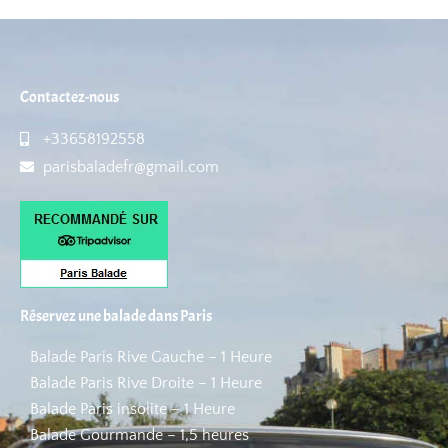
Contactez-nous
+33658192558
parisbaladefr@gmail.com
Réservez une balade dans Paris
Balade Paris Rive Gauche – 1 Heure
Balade Paris Rive Droite – 1 Heure
Balade Paris insolite – 1 Heure
Balade Gourmande – 1,5 heures