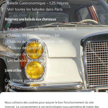
Balade Gastronomique – 1,25 Heures
Voir toutes les balades dans Paris
Réservez une balade aux chateaux
Balade Château de Versailles – 4,5 Heures
Château de Fontainebleau – 5H
Château de Vaux Le Vicomte – 5H
Château de Chantilly – 5H
Château de Pierrefonds – 6H
Les balades aux châteaux
Liens utiles
Conditions générales de vente
Par où commencer?
FAQ
Les bons plans
Nous utilisons des cookies pour assurer le bon fonctionnement du site
internet. Le consentement à ces technologies nous permettra de traiter des