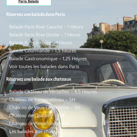
Réservez une balade dans Paris
Balade Paris Rive Gauche – 1 Heure
Balade Paris Rive Droite – 1 Heure
Balade Paris insolite – 1 Heure
Balade Gourmande – 1,5 heures
Balade Gastronomique – 1,25 Heures
Voir toutes les balades dans Paris
Réservez une balade aux chateaux
Balade Château de Versailles – 4,5 Heures
Château de Fontainebleau – 5H
Château de Vaux Le Vicomte – 5H
Château de Chantilly – 5H
Château de Pierrefonds – 6H
Les balades aux châteaux