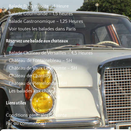
Balade Paris insolite – 1 Heure
Balade Gourmande – 1,5 heures
Balade Gastronomique – 1,25 Heures
Voir toutes les balades dans Paris
Réservez une balade aux chateaux
Balade Château de Versailles – 4,5 Heures
Château de Fontainebleau – 5H
Château de Vaux Le Vicomte – 5H
Château de Chantilly – 5H
Château de Pierrefonds – 6H
Les balades aux châteaux
Liens utiles
Conditions générales de vente
Par où commencer?