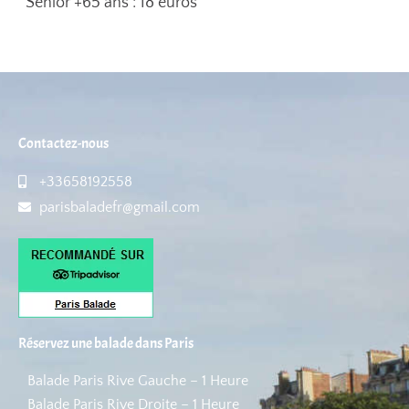
Senior +65 ans : 18 euros
Contactez-nous
+33658192558
parisbaladefr@gmail.com
Réservez une balade dans Paris
Balade Paris Rive Gauche – 1 Heure
Balade Paris Rive Droite – 1 Heure