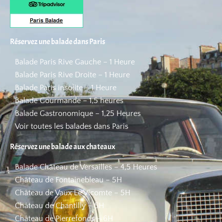
Réservez une balade dans Paris
Balade Paris Rive Gauche – 1 Heure
Balade Paris Rive Droite – 1 Heure
Balade Paris insolite – 1 Heure
Balade Gourmande – 1,5 heures
Balade Gastronomique – 1,25 Heures
Voir toutes les balades dans Paris
Réservez une balade aux chateaux
Balade Château de Versailles – 4,5 Heures
Château de Fontainebleau – 5H
Château de Vaux Le Vicomte – 5H
Château de Chantilly – 5H
Château de Pierrefonds – 6H