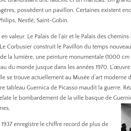
ple brandissant une faucille et un marteau. Un gran
angères, possèdent un pavillon. Certaines existent 
hilips, Nestlé, Saint-Gobin.
en valeur. Le Palais de l’air et le Palais des chemins
Le Corbusier construit le Pavillon du temps nouveau.
lon de la lumière, une peinture monumentale (1000 c
eau du monde jusque dans les années 1970. L’œuv
 Elle se trouve actuellement au Musée d’art moderne de
bre tableau Guernica de Picasso maudit la guerre. R
 relate le bombardement de la ville basque de Guernic
imes.
 1937 enregistre le chiffre record de plus de