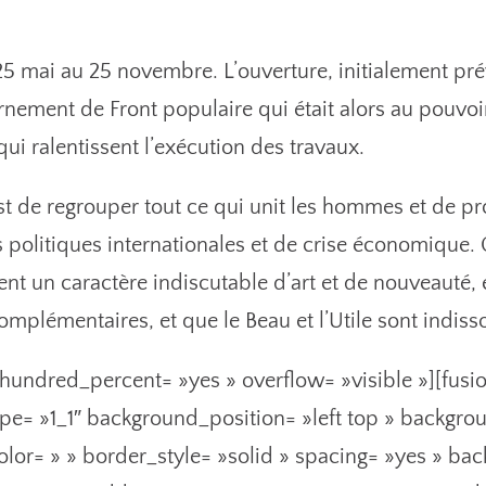
 25 mai au 25 novembre. L’ouverture, initialement pré
ement de Front populaire qui était alors au pouvoir
i ralentissent l’exécution des travaux.
 est de regrouper tout ce qui unit les hommes et de p
 politiques internationales et de crise économique. 
nt un caractère indiscutable d’art et de nouveauté, 
complémentaires, et que le Beau et l’Utile sont indiss
 hundred_percent= »yes » overflow= »visible »][fus
pe= »1_1″ background_position= »left top » backgro
olor= » » border_style= »solid » spacing= »yes » b