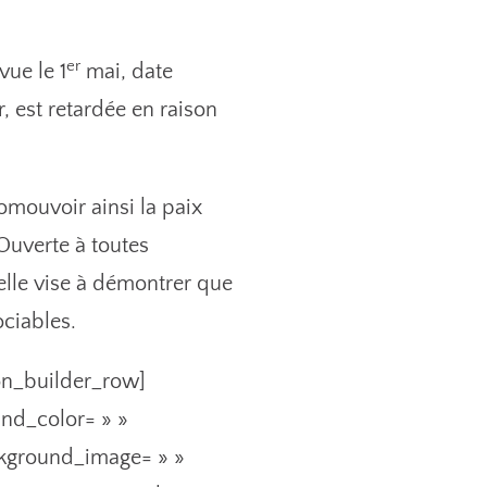
er
vue le 1
mai, date
, est retardée en raison
romouvoir ainsi la paix
Ouverte à toutes
elle vise à démontrer que
ociables.
ion_builder_row]
und_color= » »
ackground_image= » »