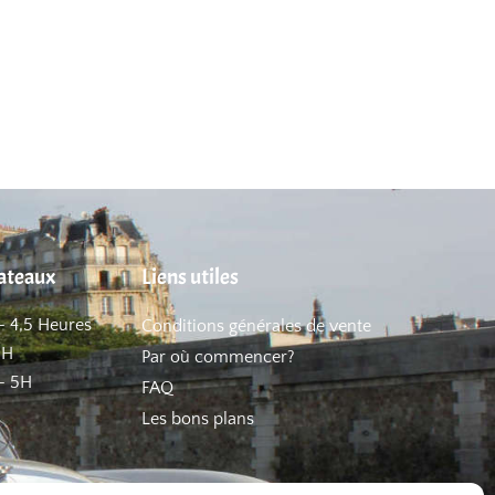
hateaux
Liens utiles
– 4,5 Heures
Conditions générales de vente
5H
Par où commencer?
– 5H
FAQ
Les bons plans