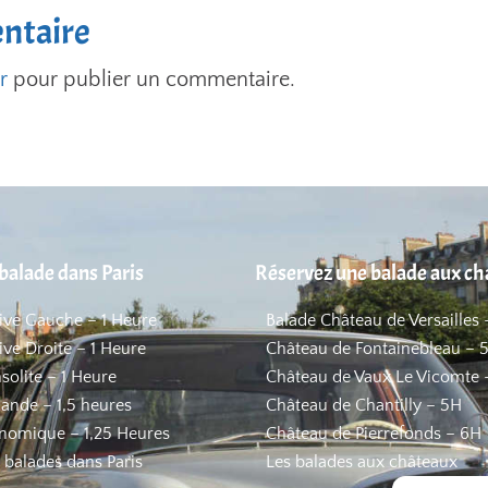
ntaire
r
pour publier un commentaire.
balade dans Paris
Réservez une balade aux c
Rive Gauche – 1 Heure
Balade Château de Versailles 
ive Droite – 1 Heure
Château de Fontainebleau – 
nsolite – 1 Heure
Château de Vaux Le Vicomte 
ande – 1,5 heures
Château de Chantilly – 5H
nomique – 1,25 Heures
Château de Pierrefonds – 6H
s balades dans Paris
Les balades aux châteaux