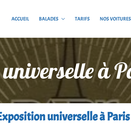
ACCUEIL
BALADES
TARIFS
NOS VOITURES
n universelle à P
’Exposition universelle à Paris