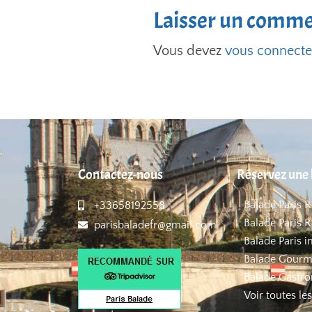
Laisser un comme
Vous devez
vous connecte
Contactez-nous
Réservez une 
Balade Paris 
+33658192558
Balade Paris R
parisbaladefr@gmail.com
Balade Paris i
Balade Gourm
Balade Gastro
Voir toutes le