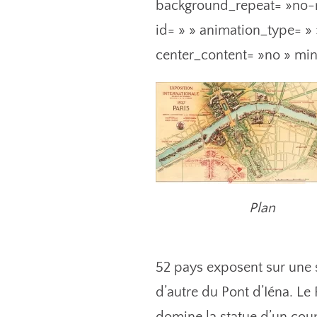
background_repeat= »no-r
id= » » animation_type= »
center_content= »no » min
Plan
52 pays exposent sur une s
d’autre du Pont d’Iéna. Le