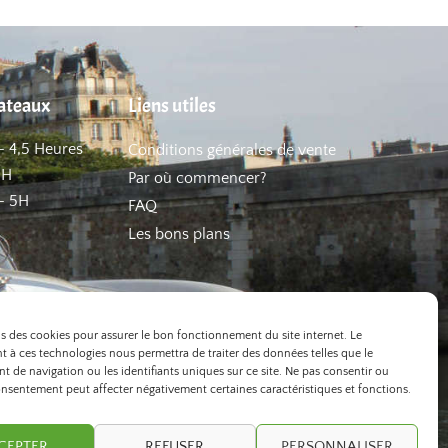
hateaux
Liens utiles
– 4,5 Heures
Conditions générales de vente
5H
Par où commencer?
– 5H
FAQ
Les bons plans
ns des cookies pour assurer le bon fonctionnement du site internet. Le
 à ces technologies nous permettra de traiter des données telles que le
 de navigation ou les identifiants uniques sur ce site. Ne pas consentir ou
onsentement peut affecter négativement certaines caractéristiques et fonctions.
CEPTER
REFUSER
PERSONNALISER