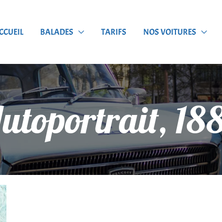
CCUEIL
BALADES
TARIFS
NOS VOITURES
utoportrait, 18