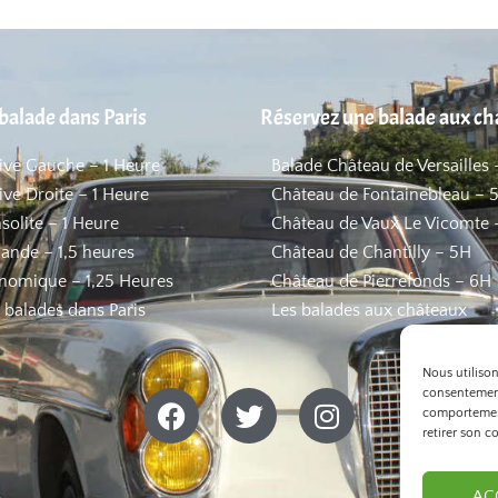
balade dans Paris
Réservez une balade aux c
Rive Gauche – 1 Heure
Balade Château de Versailles 
ive Droite – 1 Heure
Château de Fontainebleau – 
nsolite – 1 Heure
Château de Vaux Le Vicomte 
ande – 1,5 heures
Château de Chantilly – 5H
nomique – 1,25 Heures
Château de Pierrefonds – 6H
s balades dans Paris
Les balades aux châteaux
Nous utiliso
consentement
comportement
retirer son c
AC