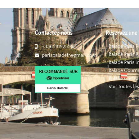
Contactez-nous
Réservez une 
Balade Paris 
+33658192558
Balade Paris R
parisbaladefr@gmail.com
Balade Paris i
Balade Gourm
Balade Gastro
Voir toutes le