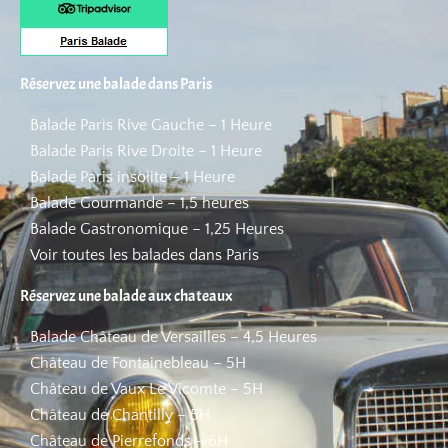
Réservez une balade dans Paris
Balade Paris Rive Gauche – 1 Heure
Balade Paris Rive Droite – 1 Heure
Balade Paris insolite – 1 Heure
Balade Gourmande – 1,5 heures
Balade Gastronomique – 1,25 Heures
Voir toutes les balades dans Paris
Réservez une balade aux chateaux
Balade Château de Versailles – 4,5 Heures
Château de Fontainebleau – 5H
Château de Vaux Le Vicomte – 5H
Château de Chantilly – 5H
Château de Pierrefonds – 6H