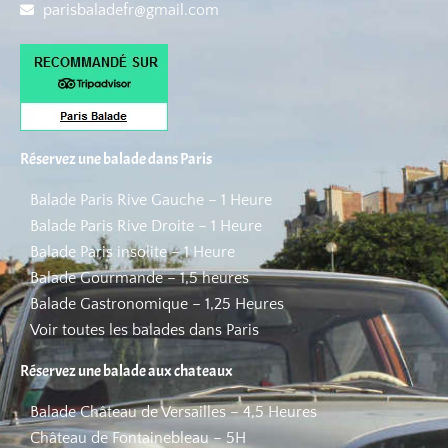
parisbaladefr@gmail.com
Réservez une balade dans Paris
Balade Paris Rive Gauche – 1 Heure
Balade Paris Rive Droite – 1 Heure
Balade Paris insolite – 1 Heure
Balade Gourmande – 1,5 heures
Balade Gastronomique – 1,25 Heures
Voir toutes les balades dans Paris
Réservez une balade aux chateaux
Balade Château de Versailles – 4,5 Heures
Château de Fontainebleau – 5H