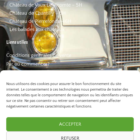
Château de Vaux Le Vicomte – 5H
Château de Chantilly – 5H
Château de Pierrefonds – 6H
Les balades aux châteaux
Liens utiles
Conditions générales de vente
Par où commencer?
FAQ
Les bons plans
Nous utilisons des cookies pour assurer le bon fonctionnement du site
internet. Le consentement à ces technologies nous permettra de traiter des
données telles que le comportement de navigation ou les identifiants uniques
sur ce site. Ne pas consentir ou retirer son consentement peut affecter
négativement certaines caractéristiques et fonctions.
ACCEPTER
REFUSER