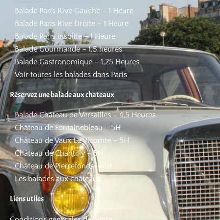
Balade Paris Rive Gauche – 1 Heure
Balade Paris Rive Droite – 1 Heure
Balade Paris insolite – 1 Heure
Balade Gourmande – 1,5 heures
Balade Gastronomique – 1,25 Heures
Voir toutes les balades dans Paris
Réservez une balade aux chateaux
Balade Château de Versailles – 4,5 Heures
Château de Fontainebleau – 5H
Château de Vaux Le Vicomte – 5H
Château de Chantilly – 5H
Château de Pierrefonds – 6H
Les balades aux châteaux
Liens utiles
Conditions générales de vente